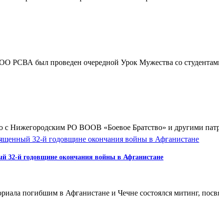
 ООО РСВА был проведен очередной Урок Мужества со студента
но с Нижегородским РО ВООВ «Боевое Братство» и другими п
й 32-й годовщине окончания войны в Афганистане
емориала погибшим в Афганистане и Чечне состоялся митинг, п