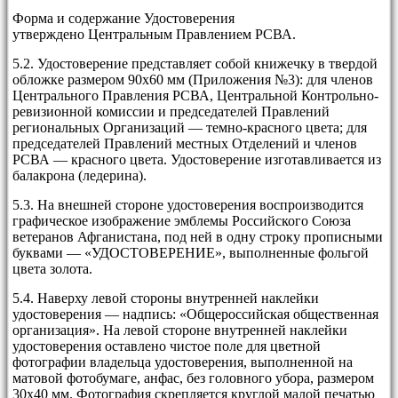
Форма и содержание Удостоверения
утверждено Центральным Правлением РСВА.
5.2. Удостоверение представляет собой книжечку в твердой
обложке размером 90х60 мм (Приложения №3): для членов
Центрального Правления РСВА, Центральной Контрольно-
ревизионной комиссии и председателей Правлений
региональных Организаций — темно-красного цвета; для
председателей Правлений местных Отделений и членов
РСВА — красного цвета. Удостоверение изготавливается из
балакрона (ледерина).
5.3. На внешней стороне удостоверения воспроизводится
графическое изображение эмблемы Российского Союза
ветеранов Афганистана, под ней в одну строку прописными
буквами — «УДОСТОВЕРЕНИЕ», выполненные фольгой
цвета золота.
5.4. Наверху левой стороны внутренней наклейки
удостоверения — надпись: «Общероссийская общественная
организация». На левой стороне внутренней наклейки
удостоверения оставлено чистое поле для цветной
фотографии владельца удостоверения, выполненной на
матовой фотобумаге, анфас, без головного убора, размером
30х40 мм. Фотография скрепляется круглой малой печатью