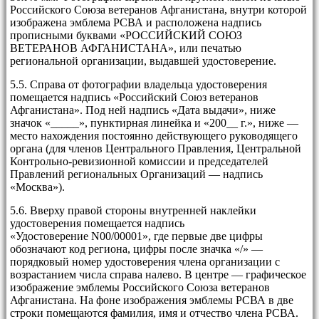
Российского Союза ветеранов Афганистана, внутри которой
изображена эмблема РСВА и расположена надпись
прописными буквами «РОССИЙСКИЙ СОЮЗ
ВЕТЕРАНОВ АФГАНИСТАНА», или печатью
региональной организации, выдавшей удостоверение.
5.5. Справа от фотографии владельца удостоверения
помещается надпись «Российский Союз ветеранов
Афганистана». Под ней надпись «Дата выдачи», ниже
значок «_____», пунктирная линейка и «200__ г.», ниже —
место нахождения постоянно действующего руководящего
органа (для членов Центрального Правления, Центральной
Контрольно-ревизионной комиссии и председателей
Правлений региональных Организаций — надпись
«Москва»).
5.6. Вверху правой стороны внутренней наклейки
удостоверения помещается надпись
«Удостоверение
N
00/00001», где первые две цифры
обозначают код региона, цифры после значка «/» —
порядковый номер удостоверения члена организации с
возрастанием числа справа налево. В центре — графическое
изображение эмблемы Российского Союза ветеранов
Афганистана. На фоне изображения эмблемы РСВА в две
строки помещаются фамилия, имя и отчество члена РСВА.