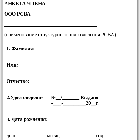
АНКЕТА ЧЛЕНА
ООО РСВА
_____________________________________
(наименование структурного подразделения РСВА)
1. Фамилия:
Имя:
Отчество:
2.Удостоверение
№
__/_______ Выдано
«___»_________20__г.
3. Дата рождения:
день_____
месяц:___________
год: