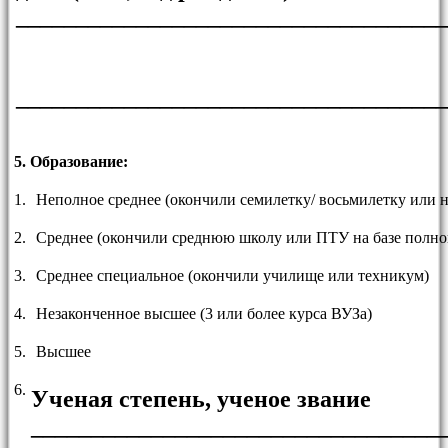
___________________________________
___________________________________
5. Образование:
1.
Неполное среднее (окончили семилетку/ восьмилетку или 
2.
Среднее (окончили среднюю школу или ПТУ на базе полног
3.
Среднее специальное (окончили училище или техникум)
4.
Незаконченное высшее (3 или более курса ВУЗа)
5.
Высшее
6.
Ученая степень, ученое звание
__________________________________