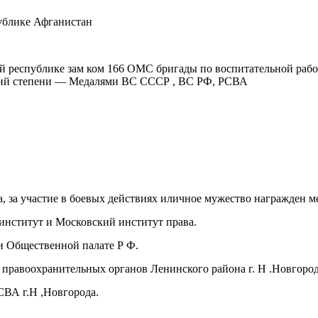
публике Афганистан
ой республике зам ком 166 ОМС бригады по воспитательной раб
3-ий степени — Медалями ВС СССР , ВС РФ, РСВА
, за участие в боевых действиях иличное мужество награжден м
нститут и Московский институт права.
и Общественной палате Р Ф.
 правоохранительных органов Ленинского района г. Н .Новгород
ВА г.Н ,Новгорода.