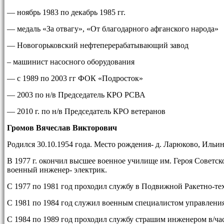
— ноябрь 1983 по декабрь 1985 гг.
— медаль «За отвагу», «От благодарного афганского народа»
— Новогорьковский нефтеперерабатывающий завод
– машинист насосного оборудования
— с 1989 по 2003 гг ФОК «Подросток»
— 2003 по н/в Председатель КРО РСВА
— 2010 г. по н/в Председатель КРО ветеранов
Громов Вячеслав Викторович
Родился 30.10.1954 года. Место рождения- д. Ларюково, Ильи
В 1977 г. окончил высшее военное училище им. Героя Советс
военный инженер- электрик.
С 1977 по 1981 год проходил службу в Подвижной Ракетно-тех
С 1981 по 1984 год служил военным специалистом управлен
С 1984 по 1989 год проходил службу страшим инженером в/час