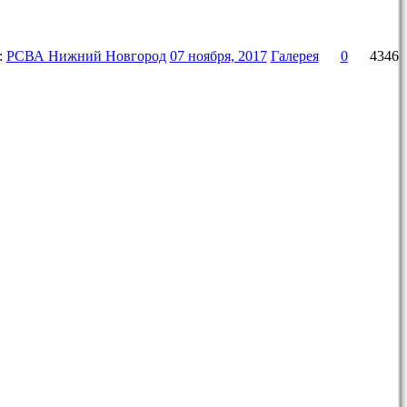
:
РСВА Нижний Новгород
07 ноября, 2017
Галерея
0
4346