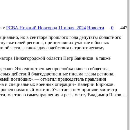
ор:
РСВА Нижний Новгород
11 июля, 2024
Новости
0
442
циально, но в сентябре прошлого года депутаты областного
аслуг жителей региона, принимавших участие в боевых
 области, а также для содействия патриотическому
натора Нижегородской области Петр Банников, а также
делали. Это единственная прослойка нашего общества,
оевых действий благодарственные письма главы региона.
 семей погибших» — отметил председатель правления
на и специальных военных операций» Валерий Бирюков.
прошел памятный митинг. Участие в нем приняли министр
ти, местного самоуправления и регламенту Владимир Паков, а