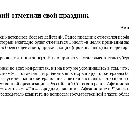
вий отметили свой праздник
Авт
ь ветеранов боевых действий. Ранее праздник отмечался неофи
оторый ежегодно будет отмечаться 1 июля «в целях признания з
нов боевых действий, проживающих (проживавших) на территории
рошел митинг-концерт. В нем принял участие заместитель губер
ны во всех конфликтах, ни на йоту не усомнившись в том, что 
отизм!» — отметил Петр Банников, который вручил ветеранам б
 все усилия наших ветеранов по защите прав наших ветеранов и
ственной организации «Российский Союз ветеранов Афганиста
го комплекса «Нижегородцам, павшим в Афганистане и Чечне» 
едседатель комитета по вопросам государственной власти облас